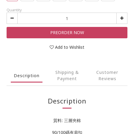
Quantity
PREORDER NOW
Add to Wishlist
Shipping &
Customer
Description
Payment
Reviews
Description
質料: 三層夾棉
90/100碼有肩扣