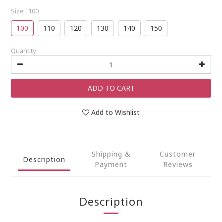
Size
: 100
100
110
120
130
140
150
Quantity
ADD TO CART
Add to Wishlist
Shipping &
Customer
Description
Payment
Reviews
Description