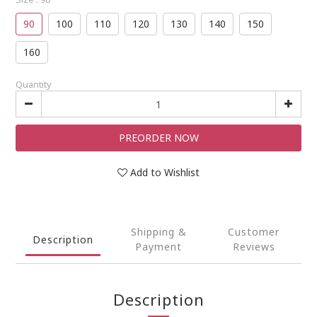
90
100
110
120
130
140
150
160
Quantity
PREORDER NOW
Add to Wishlist
Shipping &
Customer
Description
Payment
Reviews
Description