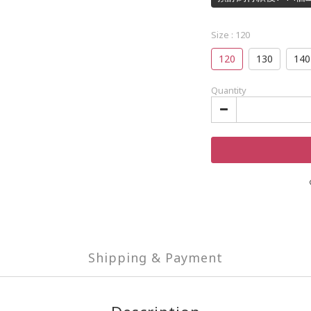
Size
: 120
120
130
140
Quantity
Shipping & Payment