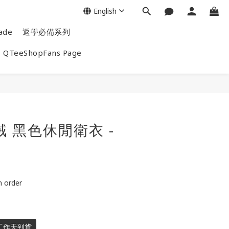
English
ade
返學必備系列
QTeeShopFans Page
絨 黑色休閒衛衣 -
order
工作天到貨