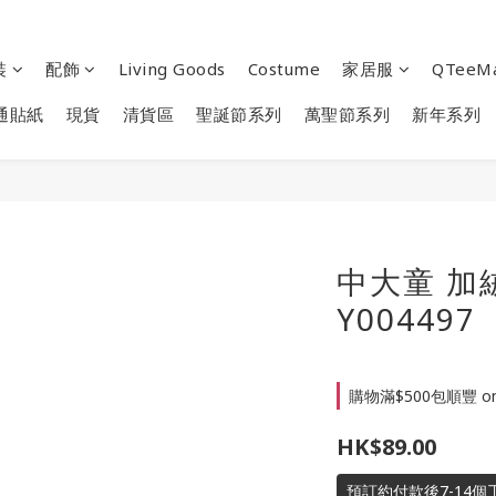
裝
配飾
Living Goods
Costume
家居服
QTeeM
通貼紙
現貨
清貨區
聖誕節系列
萬聖節系列
新年系列
中大童 加
Y004497
購物滿$500包順豐 on 
HK$89.00
預訂約付款後7-14個