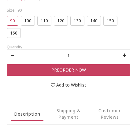
Size
: 90
90
100
110
120
130
140
150
160
Quantity
PREORDER NOW
Add to Wishlist
Shipping &
Customer
Description
Payment
Reviews