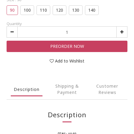
90
100
110
120
130
140
Quantity
PREORDER NOW
Add to Wishlist
Shipping &
Customer
Description
Payment
Reviews
Description