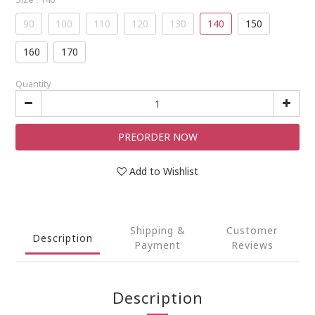
90
100
110
120
130
140
150
160
170
Quantity
PREORDER NOW
Add to Wishlist
Shipping &
Customer
Description
Payment
Reviews
Description