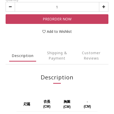
PREORDER NOW
Add to Wishlist
Shipping &
Customer
Description
Payment
Reviews
Description
衣長
胸圍
-
尺碼
(CM)
(CM)
(CM)