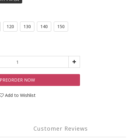
120
130
140
150
PREORDER NOW
Add to Wishlist
Customer Reviews