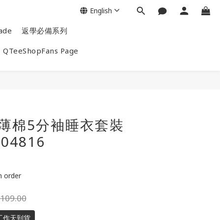
English
ade
返學必備系列
QTeeShopFans Page
end薄棉5分袖睡衣套裝
004816
order
109.00
工作天到貨