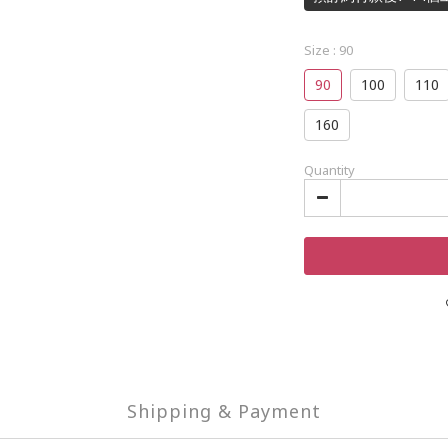
Size
: 90
90
100
110
160
Quantity
Shipping & Payment