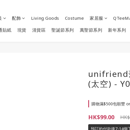
裝
配飾
Living Goods
Costume
家居服
QTeeM
通貼紙
現貨
清貨區
聖誕節系列
萬聖節系列
新年系列
unifri
(太空) - Y
購物滿$500包順豐 on 
HK$99.00
HK$
預訂約付款後7-14個