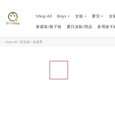
Shop All
Boys
女孩
嬰兒
女
家庭裝/親子裝
夏日泳裝/用品
多用途卡
View All
/
家居服
/
春夏季