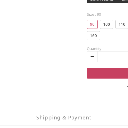
Size
: 90
90
100
110
160
Quantity
Shipping & Payment