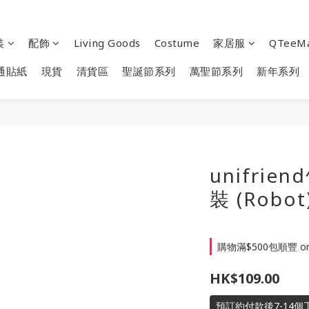
裝
配飾
Living Goods
Costume
家居服
QTeeM
通貼紙
現貨
清貨區
聖誕節系列
萬聖節系列
新年系列
unifri
裝 (Robot
購物滿$500包順豐 on 
HK$109.00
預訂約付款後7-14個