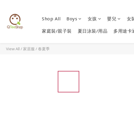
Shop All
Boys
女孩
嬰兒
女
家庭裝/親子裝
夏日泳裝/用品
多用途卡
View All
/
家居服
/
春夏季