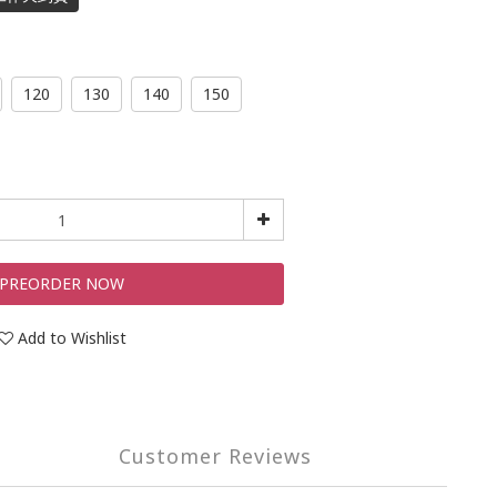
120
130
140
150
PREORDER NOW
Add to Wishlist
Customer Reviews