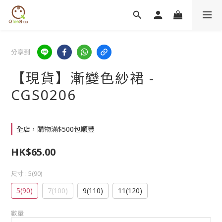
分享到
【現貨】漸變色紗裙 -
CGS0206
全店，購物滿$500包順豐
HK$65.00
尺寸
: 5(90)
5(90)
7(100)
9(110)
11(120)
數量