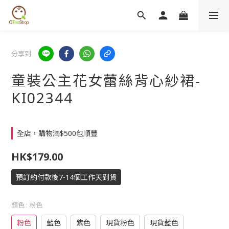
分享到
童裝公主花女蕾絲背心紗裙-
KI02344
全店，購物滿$500包順豐
HK$179.00
預訂約付款後7-14個工作天到貨
顏色
: 粉色
粉色
藍色
紫色
現貨粉色
現貨藍色