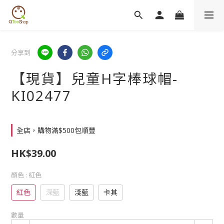
分享到
【現貨】兒童H字棒球帽-
KI02477
全店，購物滿$500包順豐
HK$39.00
顏色
: 紅色
紅色
深藍
淺藍
卡其
數量