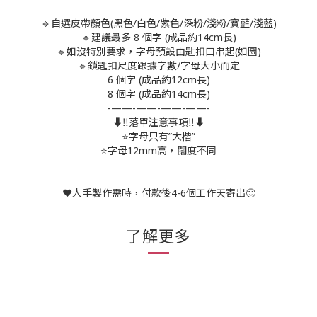
🔹自選皮帶顏色(黑色/白色/紫色/深粉/淺粉/寶藍/淺藍)
🔹建議最多 8 個字 (成品約14cm長)
🔹如沒特別要求，字母預設由匙扣口串起(如圖)
🔹鎖匙扣尺度跟據字數/字母大小而定
6 個字 (成品約12cm長)
8 個字 (成品約14cm長)
-——-——-——-——-
⬇️‼️落單注意事項‼️⬇️
⭐️字母只有”大楷”
⭐️字母12mm高，闊度不同
❤️人手製作需時，付款後4-6個工作天寄出🙂
了解更多