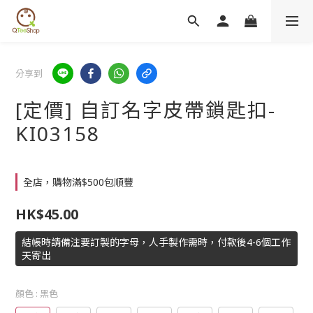
分享到
[定價] 自訂名字皮帶鎖匙扣-
KI03158
全店，購物滿$500包順豐
HK$45.00
結帳時請備注要訂製的字母，人手製作需時，付款後4-6個工作
天寄出
顏色
: 黑色