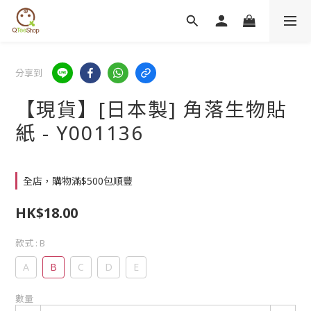
分享到
【現貨】[日本製] 角落生物貼
紙 - Y001136
全店，購物滿$500包順豐
HK$18.00
款式
: B
A
B
C
D
E
數量