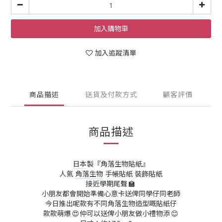
加入購物車
加入追蹤清單
商品描述
送貨及付款方式
顧客評價
商品描述
日本
製
『角落生物貼紙』
人氣
角落生物
手帳貼紙 裝飾貼紙
接近學期尾聲
🏫
小朋友都會開始準備心意卡送俾同學仔同老師
今日推出呢款有不同角落生物造型嘅貼紙仔
款款萌爆
仲可以送俾小朋友做小禮物添
😍
😊