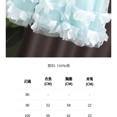
質料: 100%棉
衣長
胸圍
肩寬
尺碼
(CM)
(CM)
(CM)
80
-
-
-
90
52
58
22
100
55
61
23