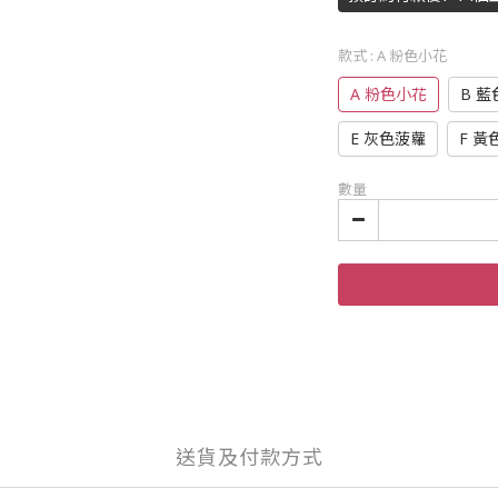
款式
: A 粉色小花
A 粉色小花
B 
E 灰色菠蘿
F 黃
數量
送貨及付款方式