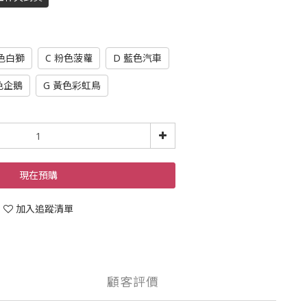
藍色白獅
C 粉色菠蘿
D 藍色汽車
色企鵝
G 黃色彩虹鳥
現在預購
加入追蹤清單
顧客評價