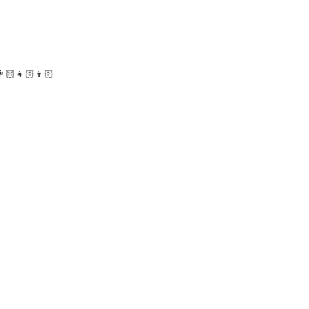
👩🏻‍👧🏻‍👦🏻