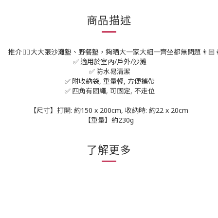
商品描述
推介
大大張沙灘墊、野餐墊，夠晒大一家大細一齊坐都無問題
👍🏻
👨🏻‍
適用於室內/戶外/沙灘
✅
防水易清潔
✅
附收納袋, 重量輕, 方便攜帶
✅
四角有固繩, 可固定, 不走位
✅
【尺寸】打開: 約150 x 200cm, 收納時: 約22 x 20cm
【重量】約230g
了解更多