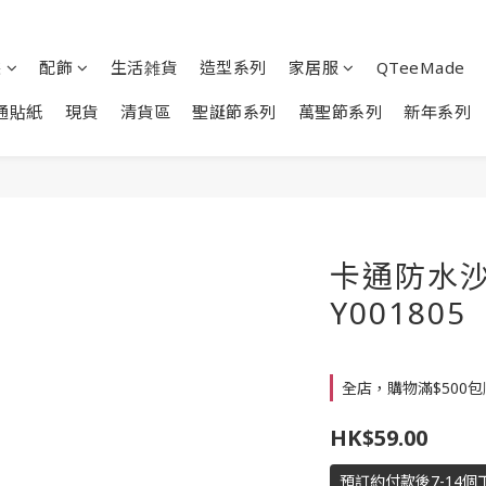
裝
配飾
生活雑貨
造型系列
家居服
QTeeMade
通貼紙
現貨
清貨區
聖誕節系列
萬聖節系列
新年系列
卡通防水沙
Y001805
全店，購物滿$500
HK$59.00
預訂約付款後7-14個