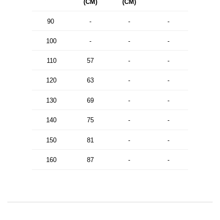
(CM)
(CM)
90
-
-
-
100
-
-
-
110
57
-
-
120
63
-
-
130
69
-
-
140
75
-
-
150
81
-
-
160
87
-
-