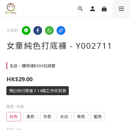
分享到
女童純色打底褲 - Y002711
全店，購物滿$500包順豐
HK$29.00
預訂約付款後7-14個工作天到貨
顏色
: 粉色
粉色
黑色
灰色
米白
紫色
藍色
尺寸
: 90