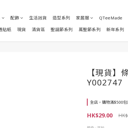
裝
配飾
生活雑貨
造型系列
家居服
QTeeMade
通貼紙
現貨
清貨區
聖誕節系列
萬聖節系列
新年系列
【現貨】條
Y002747
全店，購物滿$500
HK$29.00
HK$
顏色
: 深粉