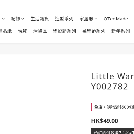
裝
配飾
生活雑貨
造型系列
家居服
QTeeMade
通貼紙
現貨
清貨區
聖誕節系列
萬聖節系列
新年系列
Little W
Y002782
全店，購物滿$500
HK$49.00
預訂約付款後7-14個