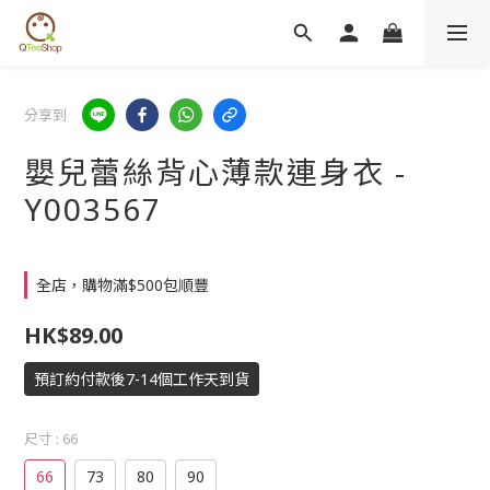
分享到
嬰兒蕾絲背心薄款連身衣 -
Y003567
全店，購物滿$500包順豐
HK$89.00
預訂約付款後7-14個工作天到貨
尺寸
: 66
66
73
80
90