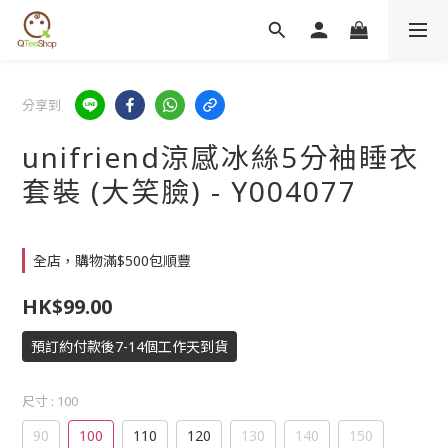
分享到
unifriend涼感冰絲5分袖睡衣
套裝 (大笑臉) - Y004077
全店，購物滿$500包順豐
HK$99.00
預訂約付款後7-14個工作天到貨
尺寸
: 100
90
100
110
120
130
140
150