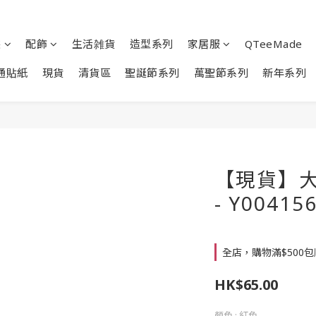
裝
配飾
生活雑貨
造型系列
家居服
QTeeMade
通貼紙
現貨
清貨區
聖誕節系列
萬聖節系列
新年系列
【現貨】大
- Y00415
全店，購物滿$500
HK$65.00
顏色
: 紅色