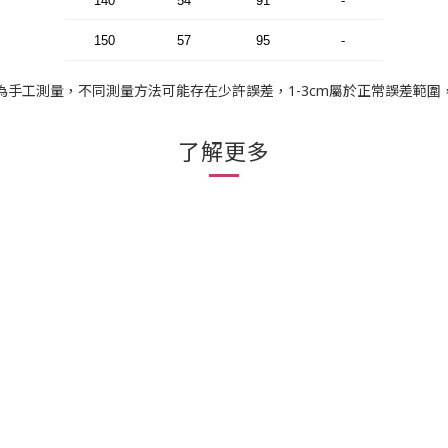
140
54
91
-
150
57
95
-
為手工測量，不同測量方法可能存在少許誤差，1-3cm屬於正常誤差範圍
了解更多