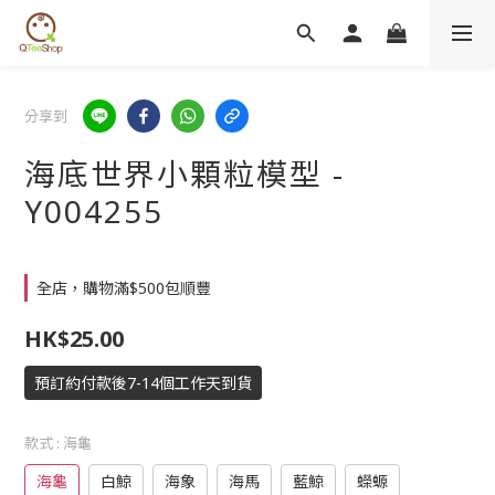
分享到
海底世界小顆粒模型 -
Y004255
全店，購物滿$500包順豐
HK$25.00
預訂約付款後7-14個工作天到貨
款式
: 海龜
海龜
白鯨
海象
海馬
藍鯨
蠑螈