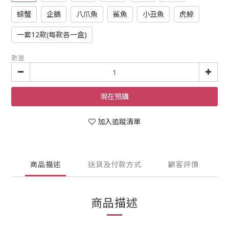
螃蟹
企鵝
八爪魚
鯊魚
小丑魚
虎鯨
一套12款(每款各一盒)
數量
現在預購
加入追蹤清單
商品描述
送貨及付款方式
顧客評價
商品描述