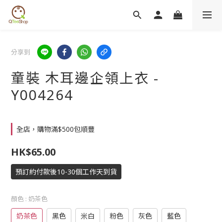
分享到
童裝 木耳邊企領上衣 -
Y004264
全店，購物滿$500包順豐
HK$65.00
預訂約付款後10-30個工作天到貨
顏色
: 奶茶色
奶茶色
黑色
米白
粉色
灰色
藍色