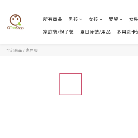
所有商品
男孩
女孩
嬰兒
女
家庭裝/親子裝
夏日泳裝/用品
多用途卡
全部商品
/
家居服