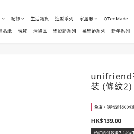
裝
配飾
生活雑貨
造型系列
家居服
QTeeMade
通貼紙
現貨
清貨區
聖誕節系列
萬聖節系列
新年系列
unifri
裝 (條紋2) 
全店，購物滿$500
HK$139.00
預訂約付款後7-14個