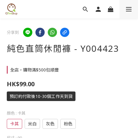
分享到
純色直筒休閒褲 - Y004423
全店，購物滿$500包順豐
HK$99.00
預訂約付款後10-30個工作天到貨
顏色
: 卡其
卡其
米白
灰色
粉色
尺寸
: 90