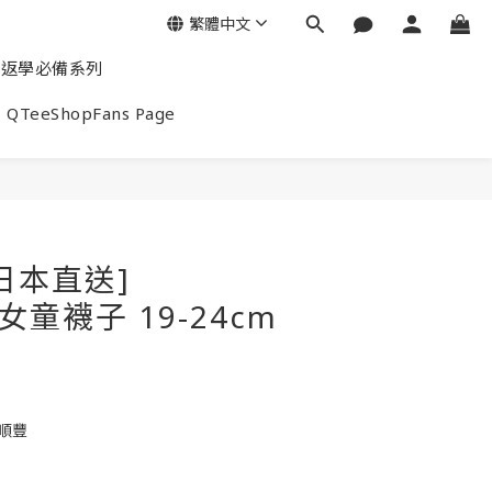
繁體中文
返學必備系列
QTeeShopFans Page
日本直送]
a 女童襪子 19-24cm
0
包順豐