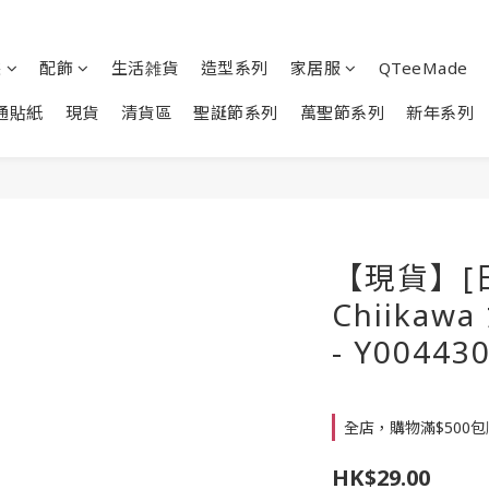
裝
配飾
生活雑貨
造型系列
家居服
QTeeMade
通貼紙
現貨
清貨區
聖誕節系列
萬聖節系列
新年系列
【現貨】[
Chiikaw
- Y00443
全店，購物滿$500
HK$29.00