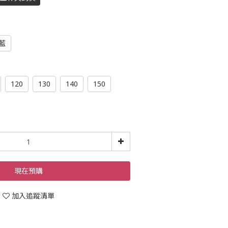
藍
120
130
140
150
現在預購
加入追蹤清單