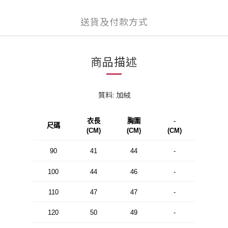
送貨及付款方式
商品描述
質料: 加絨
衣長
胸圍
-
尺碼
(CM)
(CM)
(CM)
90
41
44
-
100
44
46
-
110
47
47
-
120
50
49
-