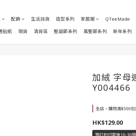
裝
配飾
生活雑貨
造型系列
家居服
QTeeMade
通貼紙
現貨
清貨區
聖誕節系列
萬聖節系列
新年系列
加絨 字母
Y004466
全店，購物滿$500
HK$129.00
預訂約付款後10-30