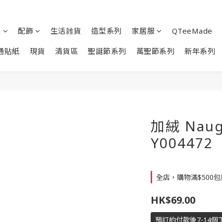
裝
配飾
生活雑貨
造型系列
家居服
QTeeMade
通貼紙
現貨
清貨區
聖誕節系列
萬聖節系列
新年系列
加絨 Nau
Y004472
全店，購物滿$500
HK$69.00
預訂約付款後7-14個