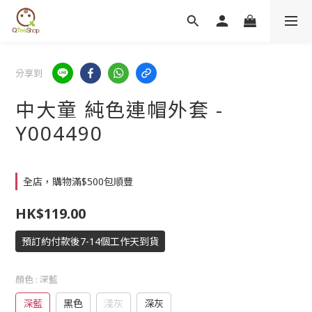
分享到
中大童 純色連帽外套 -
Y004490
全店，購物滿$500包順豐
HK$119.00
預訂約付款後7-14個工作天到貨
顏色
: 深藍
深藍
黑色
淺灰
深灰