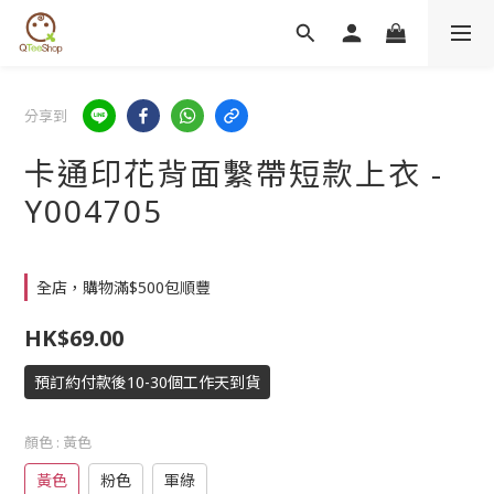
分享到
卡通印花背面繫帶短款上衣 -
Y004705
全店，購物滿$500包順豐
HK$69.00
預訂約付款後10-30個工作天到貨
顏色
: 黃色
黃色
粉色
軍綠