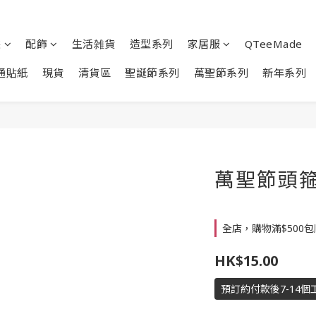
裝
配飾
生活雑貨
造型系列
家居服
QTeeMade
通貼紙
現貨
清貨區
聖誕節系列
萬聖節系列
新年系列
萬聖節頭箍 -
全店，購物滿$500
HK$15.00
預訂約付款後7-14個