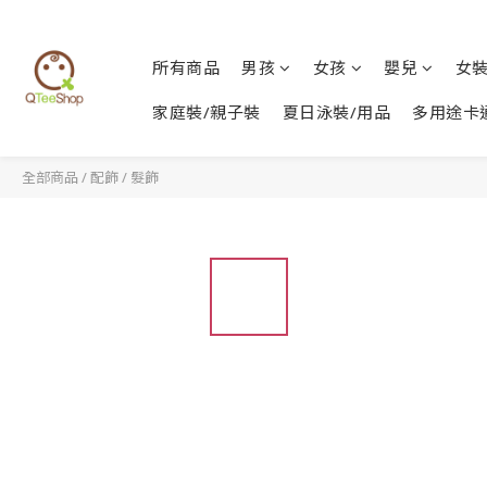
所有商品
男孩
女孩
嬰兒
女
家庭裝/親子裝
夏日泳裝/用品
多用途卡
全部商品
/
配飾
/
髮飾