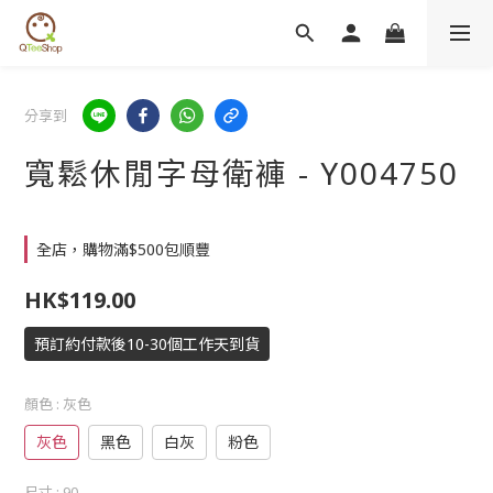
分享到
寬鬆休閒字母衛褲 - Y004750
全店，購物滿$500包順豐
HK$119.00
預訂約付款後10-30個工作天到貨
顏色
: 灰色
灰色
黑色
白灰
粉色
尺寸
: 90