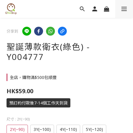
分享到
聖誕薄款衛衣(綠色) -
Y004777
全店，購物滿$500包順豐
HK$59.00
預訂約付款後7-14個工作天到貨
尺寸
: 2Y(~90)
2Y(~90)
3Y(~100)
4Y(~110)
5Y(~120)