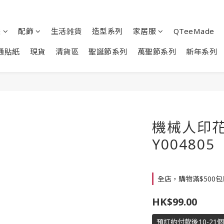
裝
配飾
生活雑貨
造型系列
家居服
QTeeMade
通貼紙
現貨
清貨區
聖誕節系列
萬聖節系列
新年系列
機械人印花短
Y004805
全店，購物滿$500
HK$99.00
預訂約付款後10-21