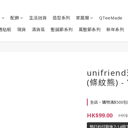
裝
配飾
生活雑貨
造型系列
家居服
QTeeMade
通貼紙
現貨
清貨區
聖誕節系列
萬聖節系列
新年系列
unifri
(條紋熊) - 
全店，購物滿$500
HK$99.00
HK$
預訂約付款後7-14個