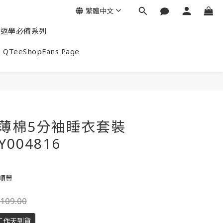
繁體中文
返學必備系列
QTeeShopFans Page
end薄棉5分袖睡衣套裝
Y004816
包順豐
109.00
工作天到貨