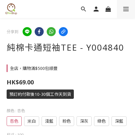
分享到
純棉卡通短袖TEE - Y004840
全店，購物滿$500包順豐
HK$69.00
預訂約付款後10-30個工作天到貨
顏色
: 杏色
杏色
米白
淺藍
粉色
深灰
綠色
深藍
尺寸
: 100