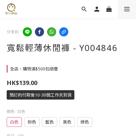
分享到
寬鬆輕薄休閒褲 - Y004846
全店，購物滿$500包順豐
HK$139.00
預訂約付款後10-30個工作天到貨
顏色
: 白色
白色
粉色
藍色
黑色
綠色
尺寸
: 100