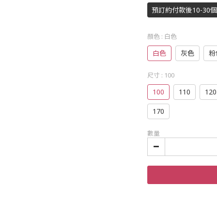
預訂約付款後10-30
顏色
: 白色
白色
灰色
粉
尺寸
: 100
100
110
120
170
數量