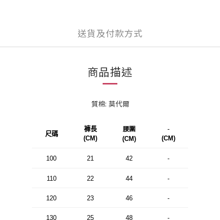
送貨及付款方式
商品描述
質棉: 莫代爾
褲長
腰圍
-
尺碼
(CM)
(CM)
(CM)
100
21
42
-
110
22
44
-
120
23
46
-
130
25
48
-