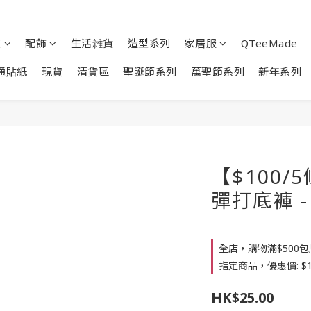
裝
配飾
生活雑貨
造型系列
家居服
QTeeMade
通貼紙
現貨
清貨區
聖誕節系列
萬聖節系列
新年系列
【$100
彈打底褲 - 
全店，購物滿$500
指定商品，優惠價: $1
HK$25.00