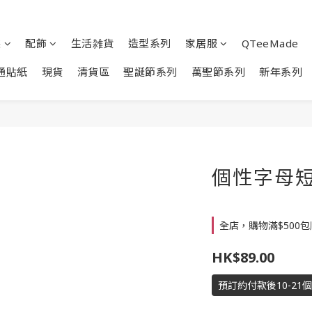
裝
配飾
生活雑貨
造型系列
家居服
QTeeMade
通貼紙
現貨
清貨區
聖誕節系列
萬聖節系列
新年系列
個性字母短袖T
全店，購物滿$500
HK$89.00
預訂約付款後10-21