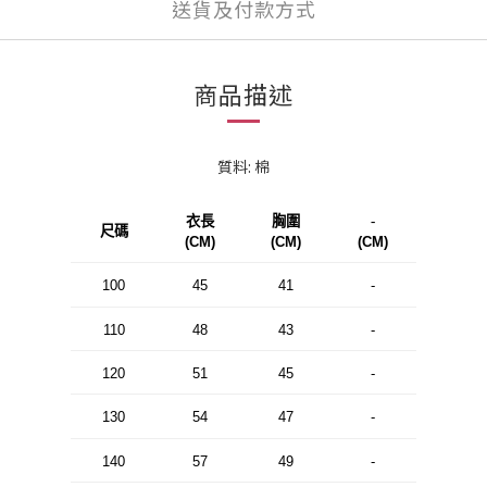
送貨及付款方式
商品描述
質料: 棉
衣長
胸圍
-
尺碼
(CM)
(CM)
(CM)
100
45
41
-
110
48
43
-
120
51
45
-
130
54
47
-
140
57
49
-