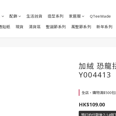
裝
配飾
生活雑貨
造型系列
家居服
QTeeMade
通貼紙
現貨
清貨區
聖誕節系列
萬聖節系列
新年系列
加絨 恐龍
Y004413
全店，購物滿$500
HK$109.00
預訂約付款後7-14個