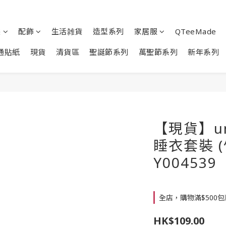
裝
配飾
生活雑貨
造型系列
家居服
QTeeMade
通貼紙
現貨
清貨區
聖誕節系列
萬聖節系列
新年系列
【現貨】un
睡衣套裝 (竹
Y004539
全店，購物滿$500
HK$109.00