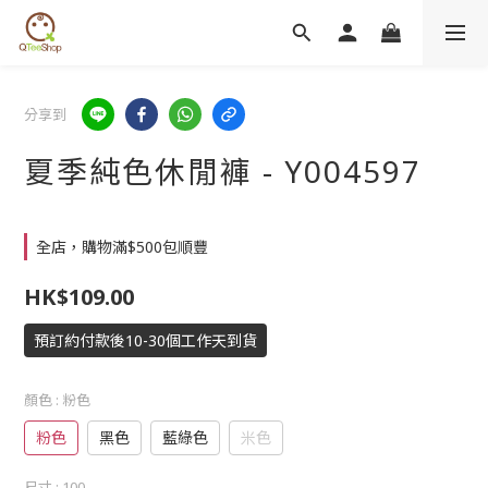
分享到
夏季純色休閒褲 - Y004597
全店，購物滿$500包順豐
HK$109.00
預訂約付款後10-30個工作天到貨
顏色
: 粉色
粉色
黑色
藍綠色
米色
尺寸
: 100