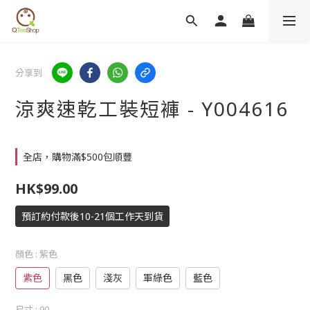
分享到
涼爽速乾工裝短褲 - Y004616
全店，購物滿$500包順豐
HK$99.00
預訂約付款後10-21個工作天到貨
顏色
: 紫色
紫色
黑色
淺灰
軍綠色
藍色
尺寸
: 90