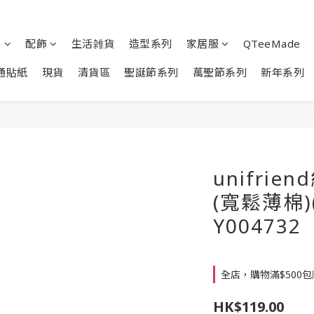
裝
配飾
生活雑貨
造型系列
家居服
QTeeMade
通貼紙
現貨
清貨區
聖誕節系列
萬聖節系列
新年系列
unifri
(寬鬆薄棉)
Y004732
全店，購物滿$500
HK$119.00