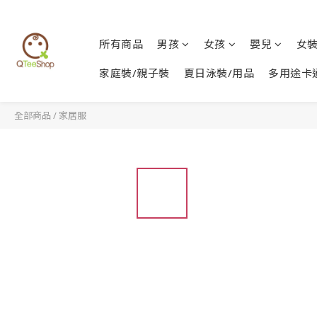
所有商品
男孩
女孩
嬰兒
女
家庭裝/親子裝
夏日泳裝/用品
多用途卡
全部商品
/
家居服