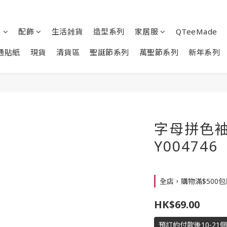
裝
配飾
生活雑貨
造型系列
家居服
QTeeMade
通貼紙
現貨
清貨區
聖誕節系列
萬聖節系列
新年系列
字母拼色袖長
Y004746
全店，購物滿$500
HK$69.00
預訂約付款後10-21