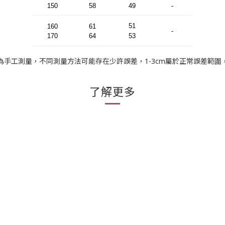
150
58
49
-
51
160
61
-
170
64
53
為手工測量，不同測量方法可能存在少許誤差，1-3cm屬於正常誤差範圍
了解更多