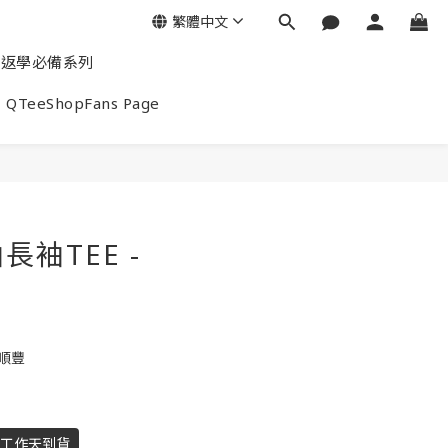
繁體中文
返學必備系列
QTeeShopFans Page
袖TEE -
包順豐
個工作天到貨