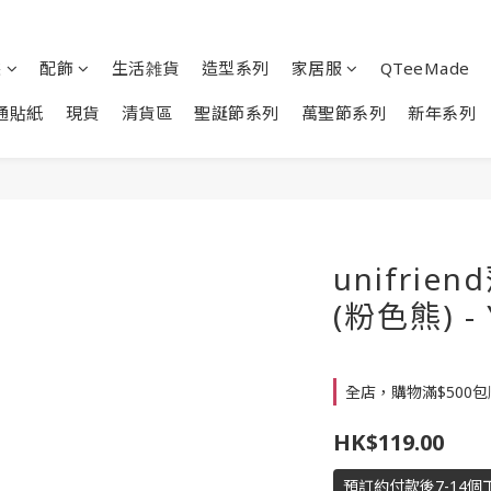
裝
配飾
生活雑貨
造型系列
家居服
QTeeMade
通貼紙
現貨
清貨區
聖誕節系列
萬聖節系列
新年系列
unifri
(粉色熊) - 
全店，購物滿$500
HK$119.00
預訂約付款後7-14個