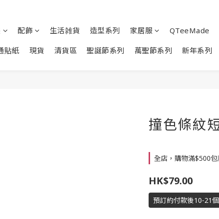
裝
配飾
生活雑貨
造型系列
家居服
QTeeMade
通貼紙
現貨
清貨區
聖誕節系列
萬聖節系列
新年系列
撞色條紋短袖T
全店，購物滿$500
HK$79.00
預訂約付款後10-21